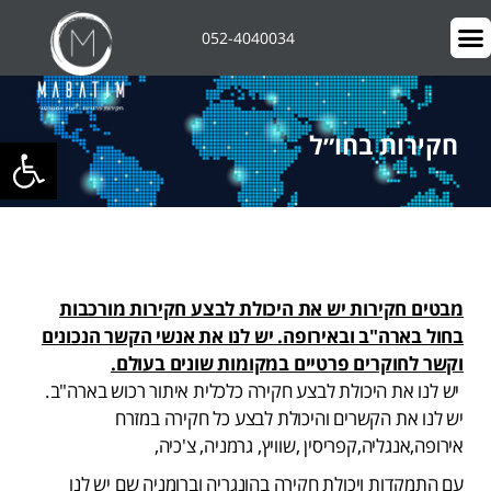
052-4040034
חקירות בחו״ל
פתח סרגל 
מבטים חקירות יש את היכולת לבצע חקירות מורכבות
בחול בארה"ב ובאירופה. יש לנו את אנשי הקשר הנכונים
וקשר לחוקרים פרטיים במקומות שונים בעולם.
יש לנו את היכולת לבצע חקירה כלכלית איתור רכוש בארה"ב.
יש לנו את הקשרים והיכולת לבצע כל חקירה במזרח
אירופה,אנגליה,קפריסין ,שוויץ, גרמניה, צ'כיה,
עם התמקדות ויכולת חקירה בהונגריה וברומניה שם יש לנו