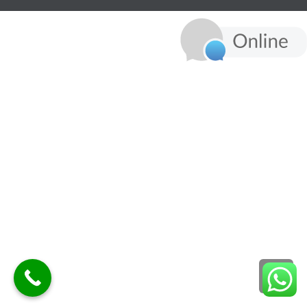
גלילה
לראש