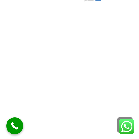
גלילה
לראש