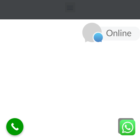
גלילה
לראש